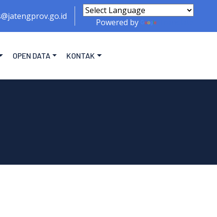
s@jatengprov.go.id
Powered by
Translate
OPEN DATA
KONTAK