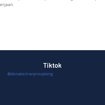
erjaan.
Tiktok
@disnakertranprovjateng