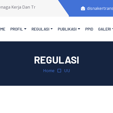
ga Kerja Dan Transmigrasi Provinsi Jawa Tengah.
disnakertran
OME
PROFIL
REGULASI
PUBLIKASI
PPID
GALERI
REGULASI
Home
UU