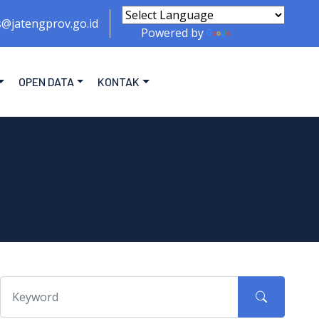
s@jatengprov.go.id
Powered by
Translate
OPEN DATA
KONTAK