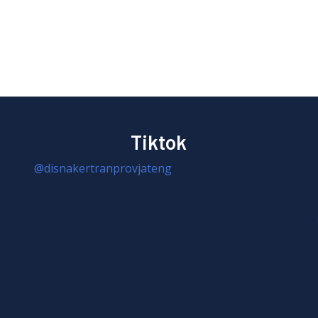
Tiktok
@disnakertranprovjateng