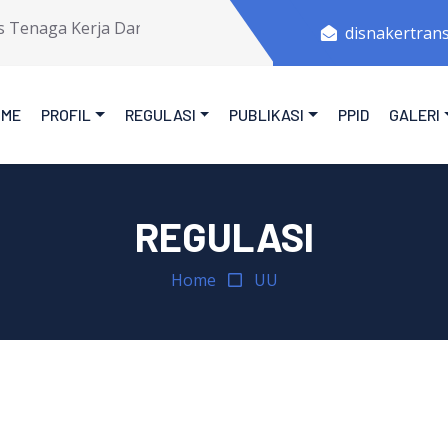
Tenaga Kerja Dan Transmigrasi Provinsi Jawa Tengah.
disnakertran
OME
PROFIL
REGULASI
PUBLIKASI
PPID
GALERI
REGULASI
Home
UU