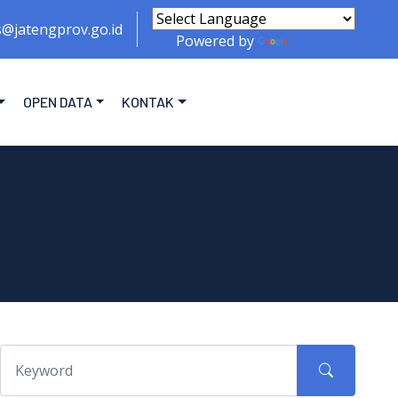
s@jatengprov.go.id
Powered by
Translate
OPEN DATA
KONTAK