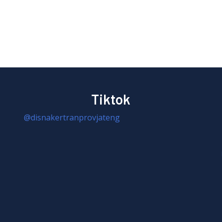
Tiktok
@disnakertranprovjateng