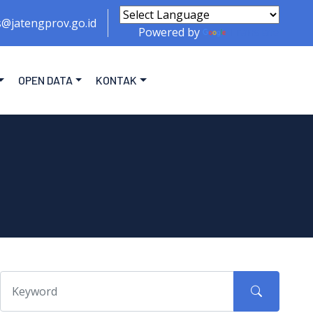
s@jatengprov.go.id
Powered by
Translate
OPEN DATA
KONTAK