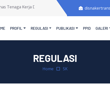
 Tenaga Kerja Dan Transmigrasi Provinsi Jawa Tengah.
disnakertran
OME
PROFIL
REGULASI
PUBLIKASI
PPID
GALERI
REGULASI
Home
SK