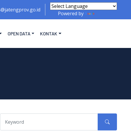
s@jatengprov.go.id
Powered by
Translate
OPEN DATA
KONTAK