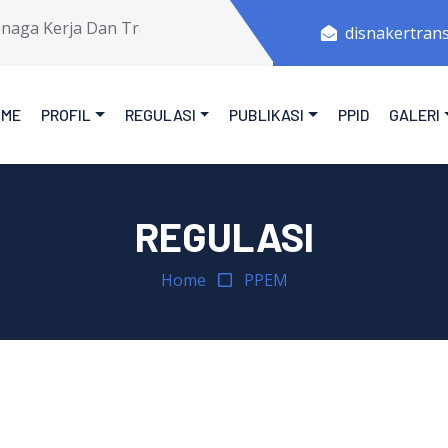
ga Kerja Dan Transmigrasi Provinsi Jawa Tengah.
disnakertran
OME
PROFIL
REGULASI
PUBLIKASI
PPID
GALERI
REGULASI
Home
PPEM