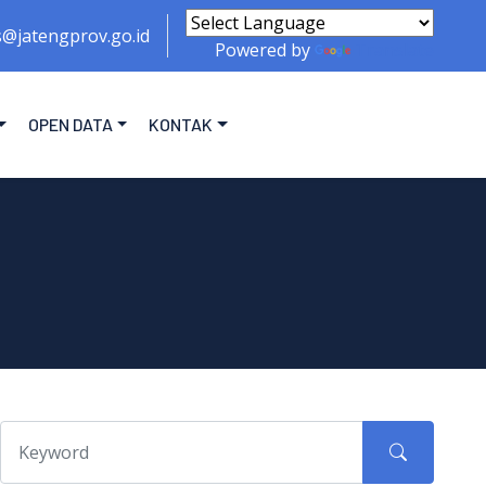
s@jatengprov.go.id
Powered by
Translate
OPEN DATA
KONTAK