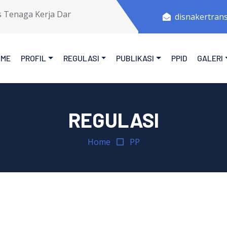
enaga Kerja Dan Transmigrasi Provinsi Jawa Tengah.
disnakertran
OME
PROFIL
REGULASI
PUBLIKASI
PPID
GALERI
REGULASI
Home
PP