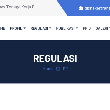
s Tenaga Kerja Dan Transmigrasi Provinsi Jawa Tengah.
disnakertran
OME
PROFIL
REGULASI
PUBLIKASI
PPID
GALERI
REGULASI
Home
PP