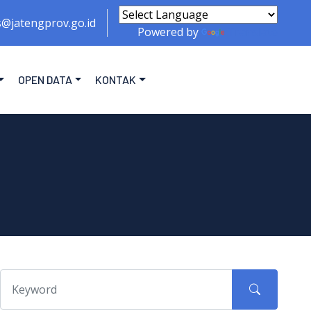
s@jatengprov.go.id
Powered by
Translate
OPEN DATA
KONTAK