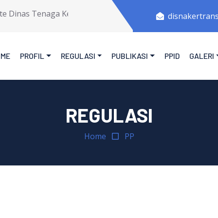
 Dinas Tenaga Kerja Dan Transmigrasi Provinsi Jawa Tengah
disnakertran
OME
PROFIL
REGULASI
PUBLIKASI
PPID
GALERI
REGULASI
Home
PP