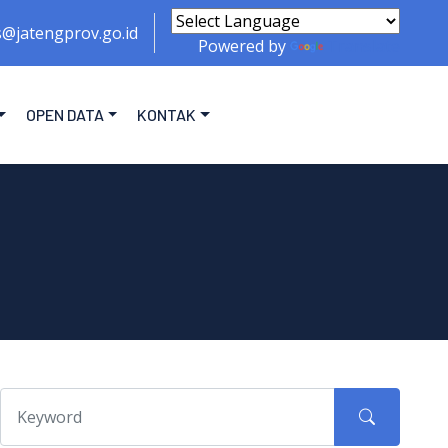
s@jatengprov.go.id
Powered by
Translate
OPEN DATA
KONTAK