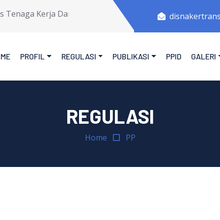
Tenaga Kerja Dan Transmigrasi Provinsi Jawa Tengah.
disnakertran
OME
PROFIL
REGULASI
PUBLIKASI
PPID
GALERI
REGULASI
Home
PP