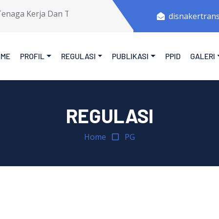
aga Kerja Dan Transmigrasi Provinsi Jawa Tengah.
disnakertran
OME
PROFIL
REGULASI
PUBLIKASI
PPID
GALERI
REGULASI
Home
PG