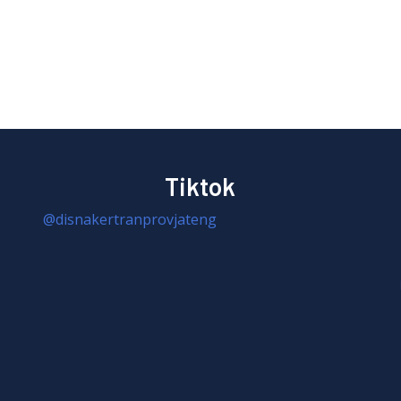
Tiktok
@disnakertranprovjateng