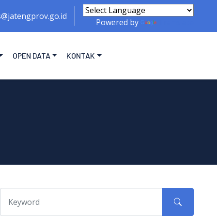
s@jatengprov.go.id
Powered by
Translate
OPEN DATA
KONTAK