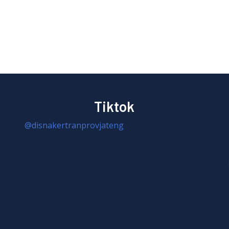
Tiktok
@disnakertranprovjateng