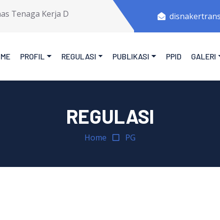
 Tenaga Kerja Dan Transmigrasi Provinsi Jawa Tengah.
disnakertran
OME
PROFIL
REGULASI
PUBLIKASI
PPID
GALERI
REGULASI
Home
PG