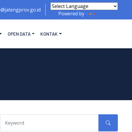
s@jatengprov.go.id
Powered by
Translate
OPEN DATA
KONTAK