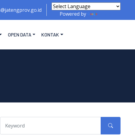
s@jatengprov.go.id
Powered by
Translate
OPEN DATA
KONTAK