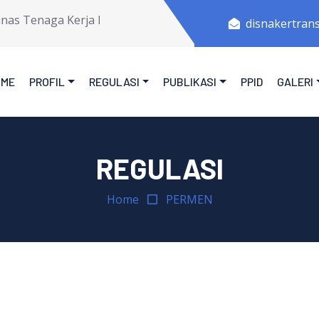
as Tenaga Kerja Dan Transmigrasi Provinsi Jawa Tengah.
disnakertran
OME
PROFIL
REGULASI
PUBLIKASI
PPID
GALERI
REGULASI
Home
PERMEN