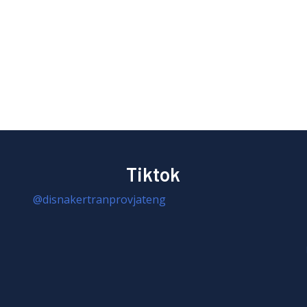
Tiktok
@disnakertranprovjateng