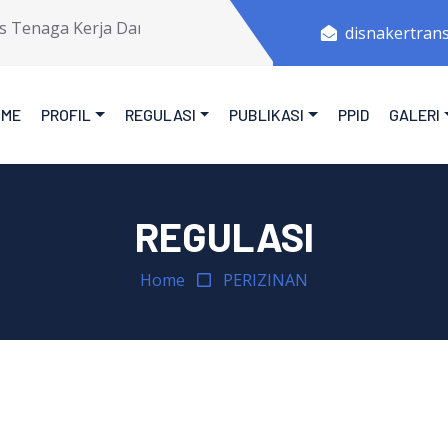
 Tenaga Kerja Dan Transmigrasi Provinsi Jawa Tengah.
disnakertran
OME
PROFIL
REGULASI
PUBLIKASI
PPID
GALERI
REGULASI
Home
PERIZINAN