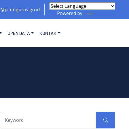
s@jatengprov.go.id
Powered by
Translate
OPEN DATA
KONTAK