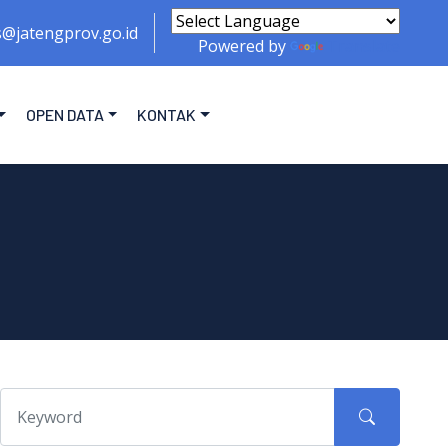
s@jatengprov.go.id
Powered by
Translate
OPEN DATA
KONTAK