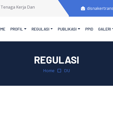
enaga Kerja Dan Transmigrasi Provinsi Jawa Tengah.
disnakertran
OME
PROFIL
REGULASI
PUBLIKASI
PPID
GALERI
REGULASI
Home
DU