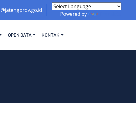
s@jatengprov.go.id
Powered by
Translate
OPEN DATA
KONTAK