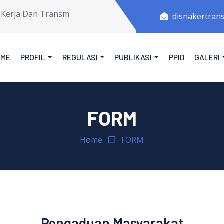
ja Dan Transmigrasi Provinsi Jawa Tengah.
disnakertran
OME
PROFIL
REGULASI
PUBLIKASI
PPID
GALERI
FORM
Home
FORM
Pengaduan Masyarakat