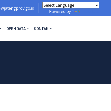
s@jatengprov.go.id
Powered by
Translate
OPEN DATA
KONTAK