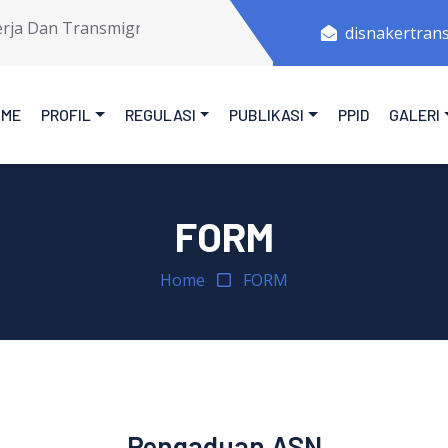
 Dan Transmigrasi Provinsi Jawa Tengah.
disnakertran
OME
PROFIL
REGULASI
PUBLIKASI
PPID
GALERI
FORM
Home
FORM
Pengaduan ASN