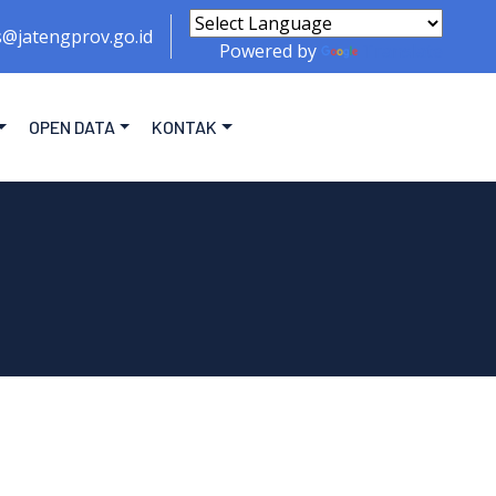
s@jatengprov.go.id
Powered by
Translate
OPEN DATA
KONTAK