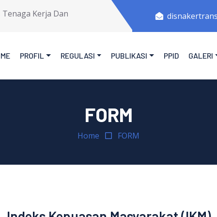
enaga Kerja Dan Transmigrasi Provinsi Jawa Tengah.
disnakertran
OME
PROFIL
REGULASI
PUBLIKASI
PPID
GALERI
FORM
Home
FORM
Indeks Kepuasan Masyarakat (IKM)