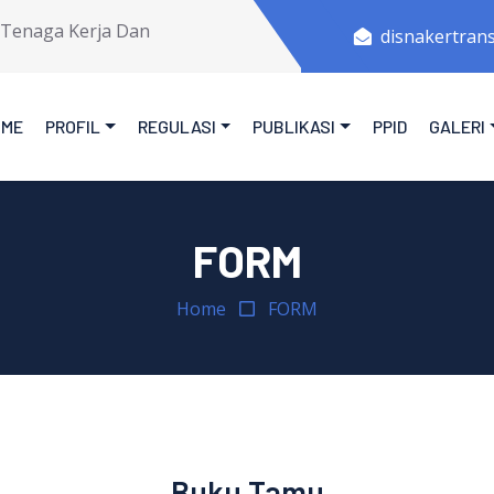
aga Kerja Dan Transmigrasi Provinsi Jawa Tengah.
disnakertran
OME
PROFIL
REGULASI
PUBLIKASI
PPID
GALERI
FORM
Home
FORM
Buku Tamu