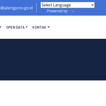
s@jatengprov.go.id
Powered by
Translate
OPEN DATA
KONTAK