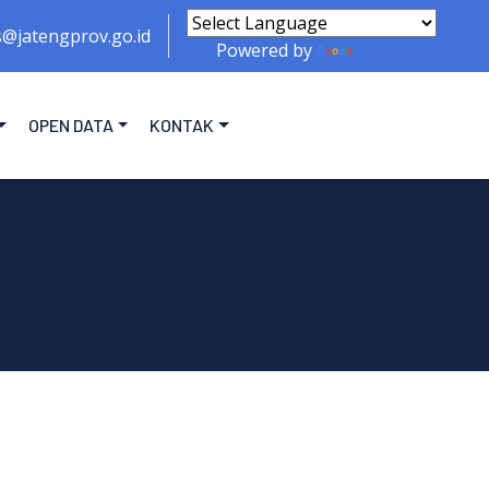
s@jatengprov.go.id
Powered by
Translate
OPEN DATA
KONTAK