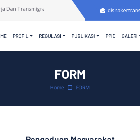
Dan Transmigrasi Provinsi Jawa Tengah.
disnakertran
OME
PROFIL
REGULASI
PUBLIKASI
PPID
GALERI
FORM
Home
FORM
Pengaduan Masyarakat