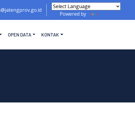
s@jatengprov.go.id
Powered by
Translate
OPEN DATA
KONTAK