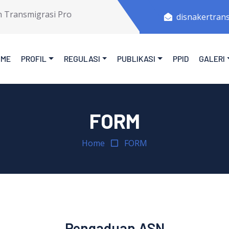
ansmigrasi Provinsi Jawa Tengah.
disnakertran
OME
PROFIL
REGULASI
PUBLIKASI
PPID
GALERI
FORM
Home
FORM
Pengaduan ASN