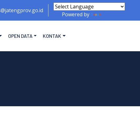
s@jatengprov.go.id
Powered by
Translate
OPEN DATA
KONTAK