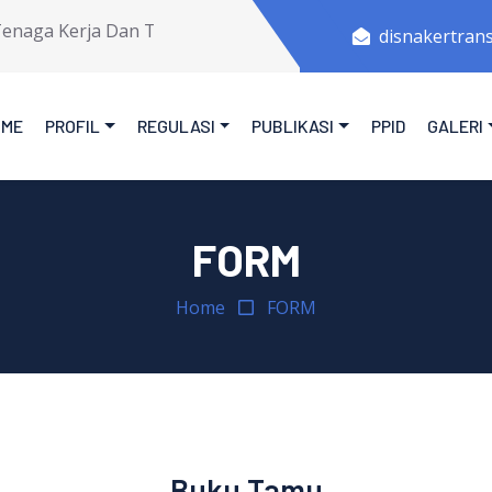
ga Kerja Dan Transmigrasi Provinsi Jawa Tengah.
disnakertran
OME
PROFIL
REGULASI
PUBLIKASI
PPID
GALERI
FORM
Home
FORM
Buku Tamu