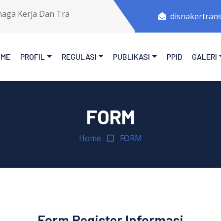
a Kerja Dan Transmigrasi Provinsi Jawa Tengah.
disnakertran
OME
PROFIL
REGULASI
PUBLIKASI
PPID
GALERI
FORM
Home
FORM
Form Register Informasi