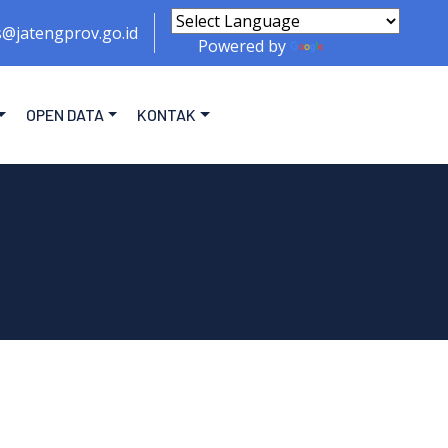
s@jatengprov.go.id
Powered by
Translate
OPEN DATA
KONTAK