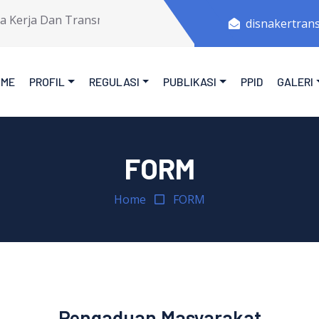
rja Dan Transmigrasi Provinsi Jawa Tengah.
disnakertran
OME
PROFIL
REGULASI
PUBLIKASI
PPID
GALERI
FORM
Home
FORM
Pengaduan Masyarakat