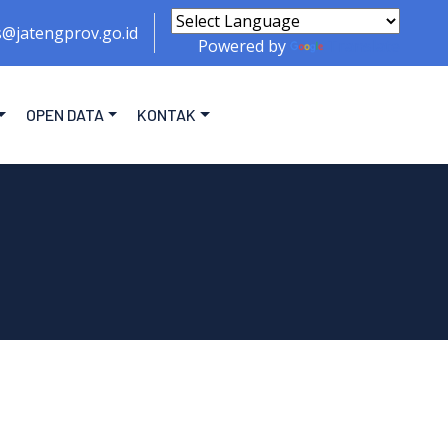
s@jatengprov.go.id
Powered by
Translate
OPEN DATA
KONTAK