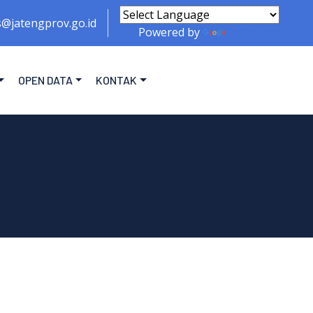
s@jatengprov.go.id
Powered by
Translate
OPEN DATA
KONTAK