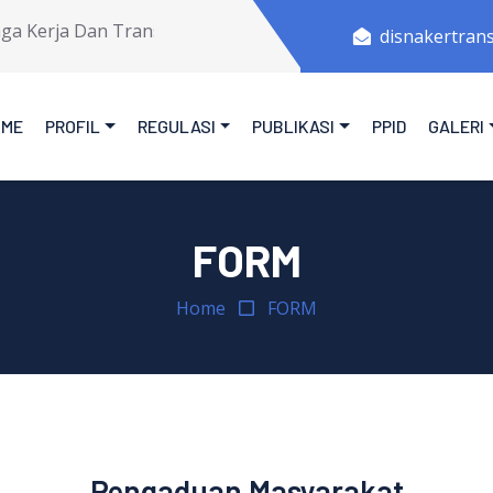
Kerja Dan Transmigrasi Provinsi Jawa Tengah.
disnakertran
OME
PROFIL
REGULASI
PUBLIKASI
PPID
GALERI
FORM
Home
FORM
Pengaduan Masyarakat