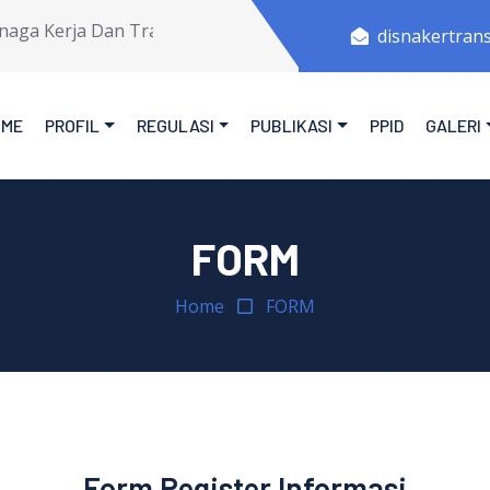
a Kerja Dan Transmigrasi Provinsi Jawa Tengah.
disnakertran
OME
PROFIL
REGULASI
PUBLIKASI
PPID
GALERI
FORM
Home
FORM
Form Register Informasi