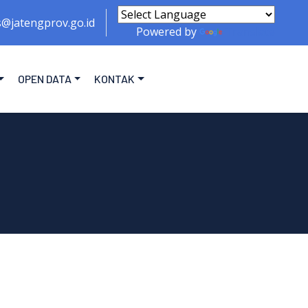
s@jatengprov.go.id
Powered by
Translate
OPEN DATA
KONTAK