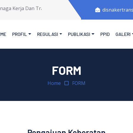
a Kerja Dan Transmigrasi Provinsi Jawa Tengah.
disnakertran
OME
PROFIL
REGULASI
PUBLIKASI
PPID
GALERI
FORM
Home
FORM
Pengajuan Keberatan